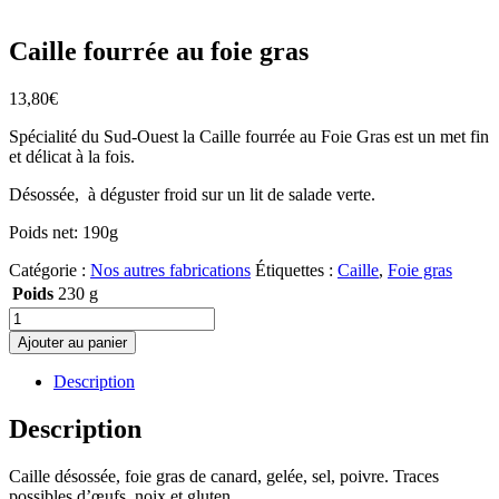
Caille fourrée au foie gras
13,80
€
Spécialité du Sud-Ouest la Caille fourrée au Foie Gras est un met fin
et délicat à la fois.
Désossée, à déguster froid sur un lit de salade verte.
Poids net: 190g
Catégorie :
Nos autres fabrications
Étiquettes :
Caille
,
Foie gras
Poids
230 g
quantité
de
Ajouter au panier
Caille
fourrée
Description
au
foie
Description
gras
Caille désossée, foie gras de canard, gelée, sel, poivre. Traces
possibles d’œufs, noix et gluten.