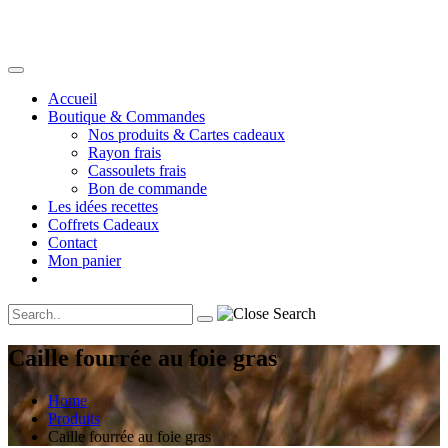
Accueil
Boutique & Commandes
Nos produits & Cartes cadeaux
Rayon frais
Cassoulets frais
Bon de commande
Les idées recettes
Coffrets Cadeaux
Contact
Mon panier
Caille fourrée au foie gras
Home
Produits
Caille fourrée au foie gras