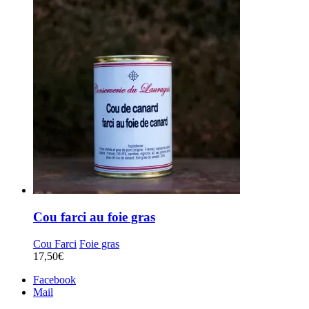
Cou farci au foie gras
Cou Farci
Foie gras
17,50
€
Facebook
Mail