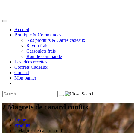
Accueil
Boutique & Commandes
Nos produits & Cartes cadeaux
Rayon frais
Cassoulets frais
Bon de commande
Les idées recettes
Coffrets Cadeaux
Contact
Mon panier
2 Magrets de canard confits
Home
Produits
2 Magrets de canard confits