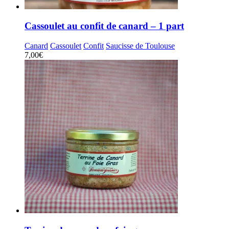
Cassoulet au confit de canard – 1 part
Canard
Cassoulet
Confit
Saucisse de Toulouse
7,00
€