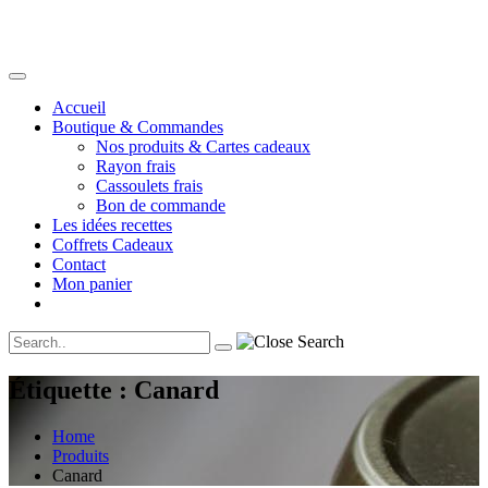
Accueil
Boutique & Commandes
Nos produits & Cartes cadeaux
Rayon frais
Cassoulets frais
Bon de commande
Les idées recettes
Coffrets Cadeaux
Contact
Mon panier
Étiquette :
Canard
Home
Produits
Canard