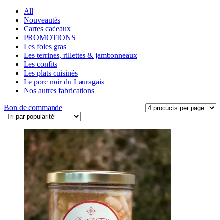
All
Nouveautés
Cartes cadeaux
PROMOTIONS
Les foies gras
Les terrines, rillettes & jambonneaux
Les confits
Les plats cuisinés
Le porc noir du Lauragais
Nos autres fabrications
Bon de commande