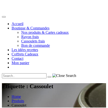
Accueil
Boutique & Commandes
Nos produits & Cartes cadeaux
Rayon frais
Cassoulets frais
Bon de commande
Les idées recettes
Coffrets Cadeaux
Contact
Mon panier
Étiquette :
Cassoulet
Home
Produits
Cassoulet