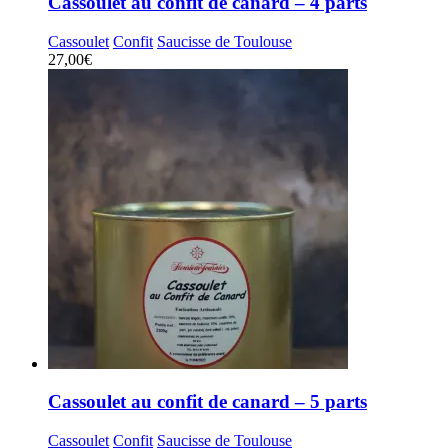
Cassoulet au confit de canard – 4 parts
Cassoulet
Confit
Saucisse de Toulouse
27,00
€
Cassoulet au confit de canard – 5 parts
Cassoulet
Confit
Saucisse de Toulouse