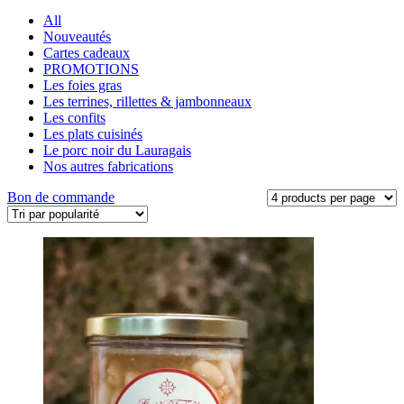
All
Nouveautés
Cartes cadeaux
PROMOTIONS
Les foies gras
Les terrines, rillettes & jambonneaux
Les confits
Les plats cuisinés
Le porc noir du Lauragais
Nos autres fabrications
Bon de commande