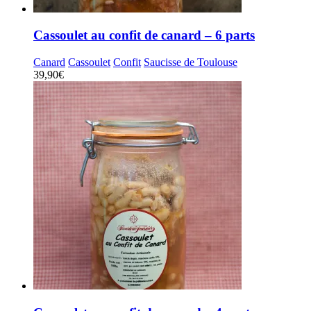
Cassoulet au confit de canard – 6 parts
Canard
Cassoulet
Confit
Saucisse de Toulouse
39,90
€