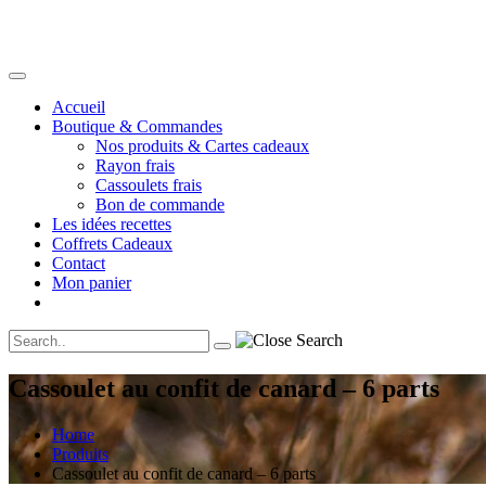
Accueil
Boutique & Commandes
Nos produits & Cartes cadeaux
Rayon frais
Cassoulets frais
Bon de commande
Les idées recettes
Coffrets Cadeaux
Contact
Mon panier
Cassoulet au confit de canard – 6 parts
Home
Produits
Cassoulet au confit de canard – 6 parts