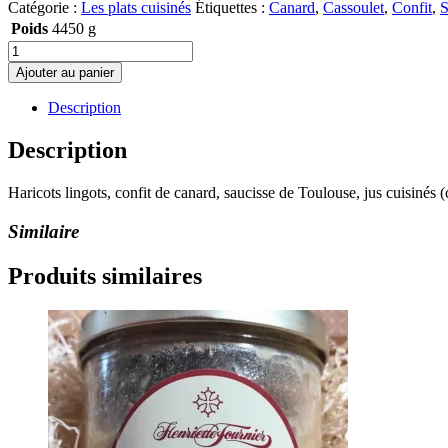
Catégorie :
Les plats cuisinés
Étiquettes :
Canard
,
Cassoulet
,
Confit
,
S
Poids
4450 g
quantité
de
Ajouter au panier
Cassoulet
au
Description
confit
de
Description
canard
-
Haricots lingots, confit de canard, saucisse de Toulouse, jus cuisinés (
6
parts
Similaire
Produits similaires